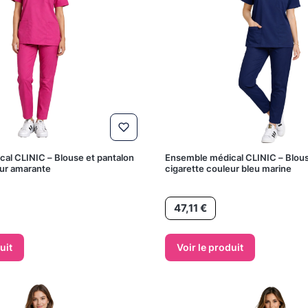
al CLINIC – Blouse et pantalon
Ensemble médical CLINIC – Blous
eur amarante
cigarette couleur bleu marine
Prix
47,11 €
uit
Voir le produit