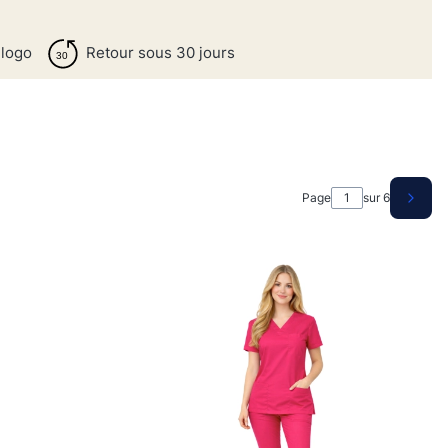
 logo
Retour sous 30 jours
Page
sur 6
Produ