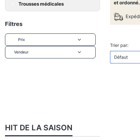
et ordonné.
Trousses médicales
Expédi
Filtres
Prix
Liste de
Défau
Trier par:
Vendeur
Défaut
Fin des filtres
HIT DE LA SAISON