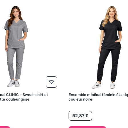
al CLINIC – Sweat-shirt et
Ensemble médical féminin élasti
tte couleur grise
couleur noire
Prix
52,37 €