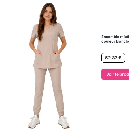
Ensemble médic
couleur blanch
Prix
52,37 €
Voir le prod