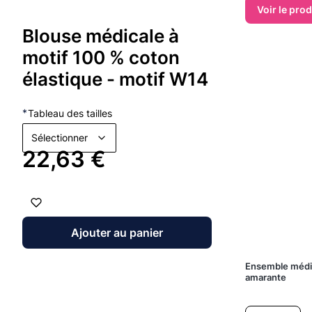
Voir le prod
Blouse médicale à
motif 100 % coton
élastique - motif W14
*
Tableau des tailles
Sélectionner
Prix
22,63 €
Ajouter au panier
Ensemble médi
amarante
Prix