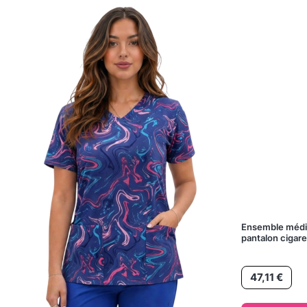
Ensemble médic
pantalon cigare
Prix
47,11 €