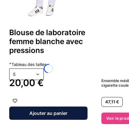
Blouse de laboratoire
femme blanche avec
pressions
*
Tableau des tailles
S
Prix
20,00 €
Ensemble médic
cigarette coule
Prix
47,11 €
Ajouter au panier
Voir le prod