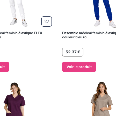
al féminin élastique FLEX
Ensemble médical féminin élasti
e
couleur bleu roi
Prix
52,37 €
uit
Voir le produit