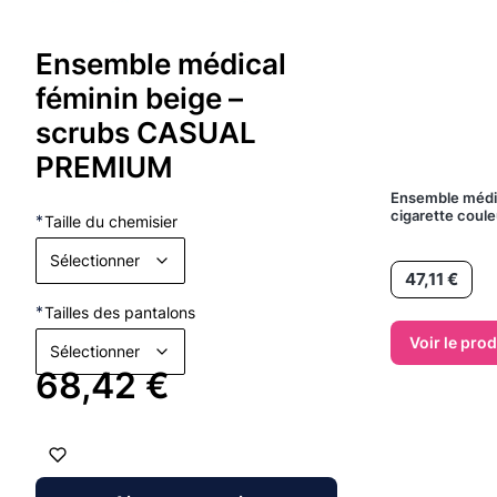
Ensemble médical
féminin beige –
scrubs CASUAL
PREMIUM
Ensemble médic
cigarette coul
*
Taille du chemisier
Sélectionner
Prix
47,11 €
*
Tailles des pantalons
Voir le prod
Sélectionner
Prix
68,42 €