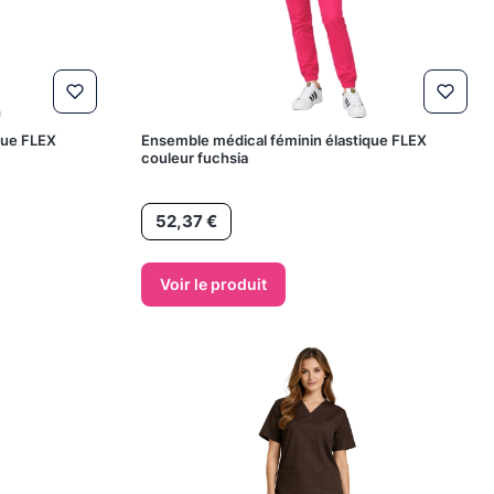
que FLEX
Ensemble médical féminin élastique FLEX
couleur fuchsia
Prix
52,37 €
Voir le produit