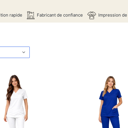
tion rapide
Fabricant de confiance
Impression de
s produits
t