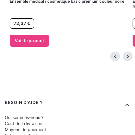
Ensemble médical / cosmétique basic premium couleur noire
E
m
Prix
P
72,37 €
Voir le produit
Menu de bas de page
BESOIN D'AIDE ?
Qui sommes-nous ?
Coût de la livraison
Moyens de paiement