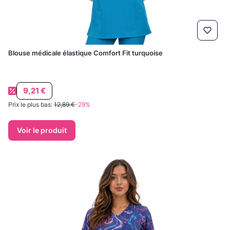
Blouse médicale élastique Comfort Fit turquoise
Prix promotionnel
9,21 €
Prix le plus bas:
12,89 €
-29%
Voir le produit