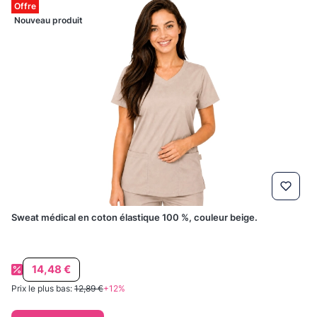
Offre
Nouveau produit
Sweat médical en coton élastique 100 %, couleur beige.
Prix promotionnel
14,48 €
Prix le plus bas:
12,89 €
+12%