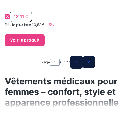
Prix promotionnel
12,11 €
Prix le plus bas:
10,52 €
+15%
Voir le produit
Page
sur 27
Aller à la dernière pag
Vêtements médicaux pour
femmes – confort, style et
apparence professionnelle
Les vêtements médicaux pour femmes sont
plus qu'une tenue de travail — ils influencent