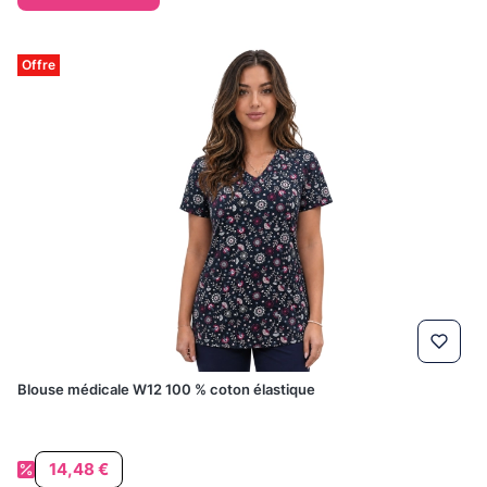
Offre
Blouse médicale W12 100 % coton élastique
Prix promotionnel
14,48 €