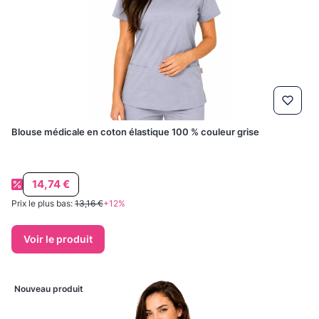
Blouse médicale en coton élastique 100 % couleur grise
Prix promotionnel
14,74 €
Prix le plus bas:
13,16 €
+12%
Voir le produit
Nouveau produit