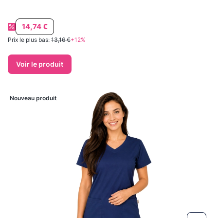
Prix promotionnel
14,74 €
Prix le plus bas:
13,16 €
+12%
Voir le produit
Nouveau produit