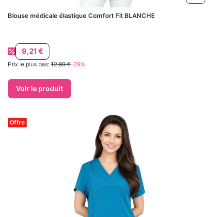
Blouse médicale élastique Comfort Fit BLANCHE
Prix promotionnel
9,21 €
Prix le plus bas:
12,89 €
-29%
Voir le produit
Offre