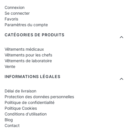
dans des zones visibles pour les clients.
Connexion
Cuisine en direct
– modèles modernes,
Se connecter
de couleurs unies, qui ont fière allure près
Favoris
Paramètres du compte
des postes de démonstration.
CATÉGORIES DE PRODUITS
Équipe de banquets
– pantalons
résistants à un mode de travail intensif
Vêtements médicaux
lors d'événements.
Vêtements pour les chefs
Vêtements de laboratoire
Room service et cuisine de nuit
–
Vente
confortables, élastiques, faciles à
INFORMATIONS LÉGALES
nettoyer.
Employés de l'arrière-cuisine F&B
–
Délai de livraison
modèles pratiques, techniques, durables.
Protection des données personnelles
Politique de confidentialité
Politique Cookies
Quels pantalons de chef trouverez-
Conditions d'utilisation
vous dans cette catégorie ?
Blog
Contact