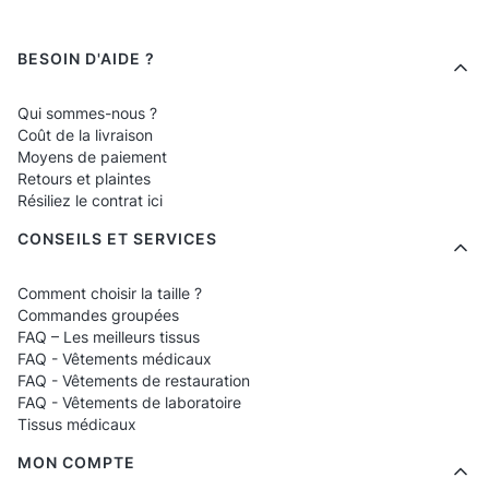
Apparence professionnelle
– les chefs
d'hôtel représentent l'établissement,
Menu de bas de page
BESOIN D'AIDE ?
surtout près des buffets et de la cuisine
en direct.
Qui sommes-nous ?
Coût de la livraison
Pour qui sont destinés les
Moyens de paiement
Retours et plaintes
pantalons de chef d'hôtel ?
Résiliez le contrat ici
CONSEILS ET SERVICES
Chefs d'hôtel
– modèles premium avec
Comment choisir la taille ?
des finitions élégantes.
Commandes groupées
Chefs de cuisine principale
– coupes
FAQ – Les meilleurs tissus
FAQ - Vêtements médicaux
durables et polyvalentes pour travailler à
FAQ - Vêtements de restauration
des températures élevées.
FAQ - Vêtements de laboratoire
Tissus médicaux
Équipes de petit-déjeuner
– pantalons
légers et respirants adaptés au travail
MON COMPTE