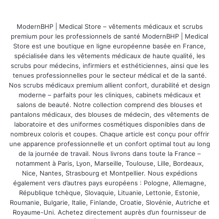
Pantalons de chef lisses
– élégants,
adaptés aux cuisines visibles pour les
ModernBHP | Medical Store – vêtements médicaux et scrubs
clients.
premium pour les professionnels de santé ModernBHP | Medical
Store est une boutique en ligne européenne basée en France,
Pantalons à carreaux
– un classique de
spécialisée dans les vêtements médicaux de haute qualité, les
la cuisine, très résistant aux taches.
scrubs pour médecins, infirmiers et esthéticiennes, ainsi que les
tenues professionnelles pour le secteur médical et de la santé.
Pantalons noirs
– modernes et stylés,
Nos scrubs médicaux premium allient confort, durabilité et design
idéaux pour la cuisine en direct et les
moderne – parfaits pour les cliniques, cabinets médicaux et
salons de beauté. Notre collection comprend des blouses et
buffets.
pantalons médicaux, des blouses de médecin, des vêtements de
Modèles unisexes
– adaptés aux équipes
laboratoire et des uniformes cosmétiques disponibles dans de
nombreux coloris et coupes. Chaque article est conçu pour offrir
de composition mixte.
une apparence professionnelle et un confort optimal tout au long
Pantalons légers et respirants
– pour
de la journée de travail. Nous livrons dans toute la France –
notamment à Paris, Lyon, Marseille, Toulouse, Lille, Bordeaux,
travailler à des températures élevées
Nice, Nantes, Strasbourg et Montpellier. Nous expédions
dans la cuisine de l'hôtel.
également vers d’autres pays européens : Pologne, Allemagne,
République tchèque, Slovaquie, Lituanie, Lettonie, Estonie,
Pantalons avec ceinture élastique
– un
Roumanie, Bulgarie, Italie, Finlande, Croatie, Slovénie, Autriche et
confort optimal lors de longues heures de
Royaume-Uni. Achetez directement auprès d’un fournisseur de