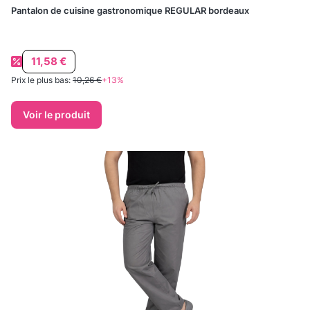
Pantalon de cuisine gastronomique REGULAR bordeaux
Prix promotionnel
11,58 €
Prix le plus bas:
10,26 €
+13%
Voir le produit