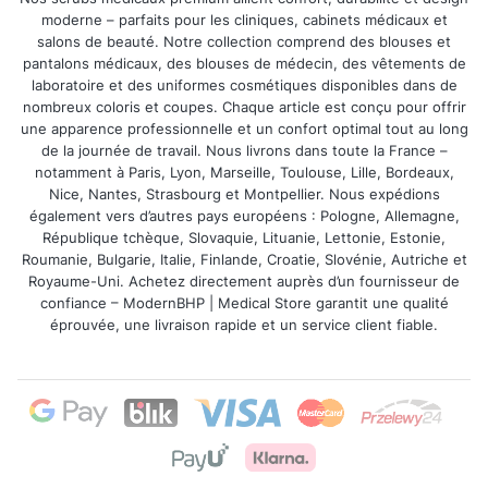
moderne – parfaits pour les cliniques, cabinets médicaux et
Quels éléments des vêtements de
salons de beauté. Notre collection comprend des blouses et
pantalons médicaux, des blouses de médecin, des vêtements de
cuisine peuvent être personnalisés ?
laboratoire et des uniformes cosmétiques disponibles dans de
nombreux coloris et coupes. Chaque article est conçu pour offrir
Nous réalisons des impressions sur :
vestes
une apparence professionnelle et un confort optimal tout au long
de la journée de travail. Nous livrons dans toute la France –
de chef, tabliers, serviettes, bonnets et t-
notamment à Paris, Lyon, Marseille, Toulouse, Lille, Bordeaux,
shirts de cuisine
.
Nice, Nantes, Strasbourg et Montpellier. Nous expédions
également vers d’autres pays européens : Pologne, Allemagne,
République tchèque, Slovaquie, Lituanie, Lettonie, Estonie,
Quelle technique d'impression
Roumanie, Bulgarie, Italie, Finlande, Croatie, Slovénie, Autriche et
utilisez-vous ?
Royaume-Uni. Achetez directement auprès d’un fournisseur de
confiance – ModernBHP | Medical Store garantit une qualité
éprouvée, une livraison rapide et un service client fiable.
Nous utilisons principalement
l'impression
DTF
. Les deux techniques garantissent une
grande durabilité et une très bonne
reproduction des couleurs.