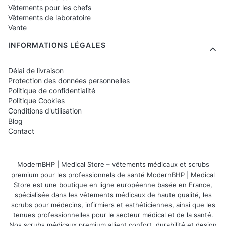
Personnalisation complète
Vêtements pour les chefs
Vêtements de laboratoire
pour la gastronomie
Vente
INFORMATIONS LÉGALES
Nous proposons des impressions pour :
Délai de livraison
chefs et chefs cuisiniers,
Protection des données personnelles
Politique de confidentialité
pâtissiers et boulangers,
Politique Cookies
food trucks et bars,
Conditions d'utilisation
Blog
équipes de traiteur,
Contact
restaurants, bistrots et cafés.
FAQ – Questions
ModernBHP | Medical Store – vêtements médicaux et scrubs
premium pour les professionnels de santé ModernBHP | Medical
fréquemment posées sur
Store est une boutique en ligne européenne basée en France,
spécialisée dans les vêtements médicaux de haute qualité, les
l'impression sur les
scrubs pour médecins, infirmiers et esthéticiennes, ainsi que les
tenues professionnelles pour le secteur médical et de la santé.
vêtements de cuisine
Nos scrubs médicaux premium allient confort, durabilité et design