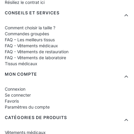
Résiliez le contrat ici
✔ Tabliers et serviettes avec logo
CONSEILS ET SERVICES
Les tabliers de cuisine avec impression sont
Comment choisir la taille ?
Commandes groupées
un moyen idéal pour distinguer rapidement le
FAQ – Les meilleurs tissus
personnel et souligner le caractère de la
FAQ - Vêtements médicaux
FAQ - Vêtements de restauration
marque. L'impression est durable, résistante
FAQ - Vêtements de laboratoire
aux lavages fréquents et facile à entretenir.
Tissus médicaux
MON COMPTE
✔ Bonnets de chef avec impression
Connexion
Le bonnet de chef avec logo est parfait pour
Se connecter
Favoris
les food trucks, buffets et restaurants avec
Paramètres du compte
cuisine ouverte. C'est un petit élément qui
CATÉGORIES DE PRODUITS
influence considérablement l'identité visuelle.
Vêtements médicaux