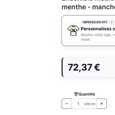
menthe - manch
i
IMPRESSION DTF
Personnalisez c
Ajoutez votre logo, v
visuel.
72,37 €
Prix
Quantité
pièces